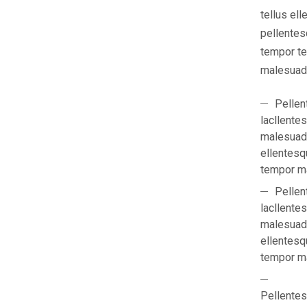
tellus el
pellentes
tempor te
malesuad
Pellen
lacllente
malesuada
ellentesq
tempor m
Pellen
lacllente
malesuada
ellentesq
tempor m
Pellentes