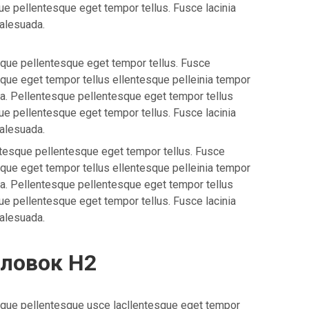
ue pellentesque eget tempor tellus. Fusce lacinia
alesuada.
que pellentesque eget tempor tellus. Fusce
sque eget tempor tellus ellentesque pelleinia tempor
. Pellentesque pellentesque eget tempor tellus
ue pellentesque eget tempor tellus. Fusce lacinia
alesuada.
tesque pellentesque eget tempor tellus. Fusce
sque eget tempor tellus ellentesque pelleinia tempor
. Pellentesque pellentesque eget tempor tellus
ue pellentesque eget tempor tellus. Fusce lacinia
alesuada.
оловок H2
que pellentesque usce lacllentesque eget tempor