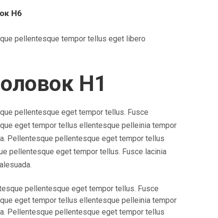
ок H6
que pellentesque tempor tellus eget libero
головок H1
que pellentesque eget tempor tellus. Fusce
sque eget tempor tellus ellentesque pelleinia tempor
. Pellentesque pellentesque eget tempor tellus
ue pellentesque eget tempor tellus. Fusce lacinia
alesuada.
tesque pellentesque eget tempor tellus. Fusce
sque eget tempor tellus ellentesque pelleinia tempor
. Pellentesque pellentesque eget tempor tellus