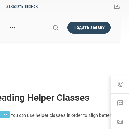
Заказать звонок
Подать заявку
ading Helper Classes
You can use helper classes in order to align better the
s up!
.