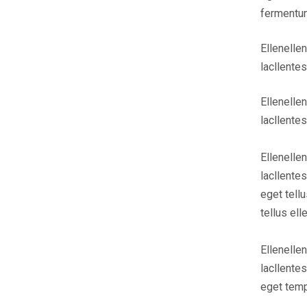
fermentum
Ellenelle
lacllente
Ellenelle
lacllente
Ellenelle
lacllente
eget tell
tellus ell
Ellenelle
lacllente
eget temp