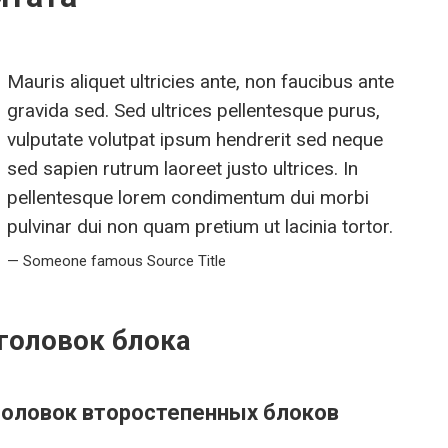
Mauris aliquet ultricies ante, non faucibus ante
gravida sed. Sed ultrices pellentesque purus,
vulputate volutpat ipsum hendrerit sed neque
sed sapien rutrum laoreet justo ultrices. In
pellentesque lorem condimentum dui morbi
pulvinar dui non quam pretium ut lacinia tortor.
Someone famous
Source Title
головок блока
головок второстепенных блоков