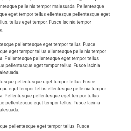
lentesque pelleinia tempor malesuada. Pellentesque
que eget tempor tellus ellentesque pellentesque eget
llus. tellus eget tempor. Fusce lacinia tempor
a.
tesque pellentesque eget tempor tellus. Fusce
sque eget tempor tellus ellentesque pelleinia tempor
. Pellentesque pellentesque eget tempor tellus
ue pellentesque eget tempor tellus. Fusce lacinia
alesuada.
tesque pellentesque eget tempor tellus. Fusce
sque eget tempor tellus ellentesque pelleinia tempor
. Pellentesque pellentesque eget tempor tellus
ue pellentesque eget tempor tellus. Fusce lacinia
alesuada.
que pellentesque eget tempor tellus. Fusce