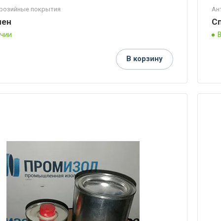
розийные покрытия
Ан
лен
С
ичии
В корзину