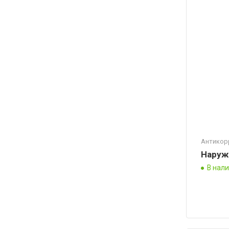
Антикор
Наруж
В нал