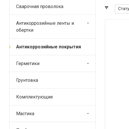
Сварочная проволока
Стат
Антикоррозийные ленты и
обертки
азначение
аружная изоляция объектов магистральных
рубопроводов
Антикоррозийные покрытия
Герметики
Грунтовка
Комплектующие
Мастика