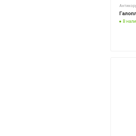
Антикор
Галоп
В нал