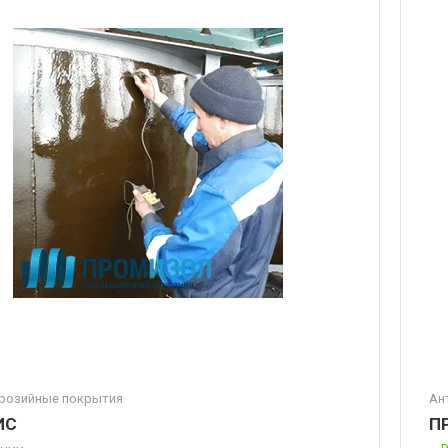
розийные покрытия
Ан
ИС
П