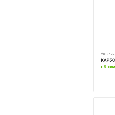
Антикор
КАРБО
В нал