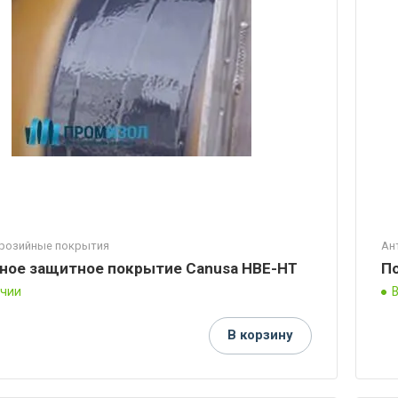
розийные покрытия
Ан
ное защитное покрытие Canusa HBE-HT
П
ичии
В корзину