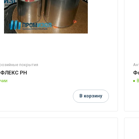
розийные покрытия
Ан
ФЛЕКС РН
Ф
ичии
В корзину