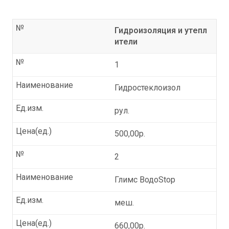
№
Гидроизоляция и утепл
ители
№
1
Наименование
Гидростеклоизол
Ед.изм.
рул.
Цена(ед.)
500,00р.
№
2
Наименование
Глимс ВодоStop
Ед.изм.
меш.
Цена(ед.)
660,00р.