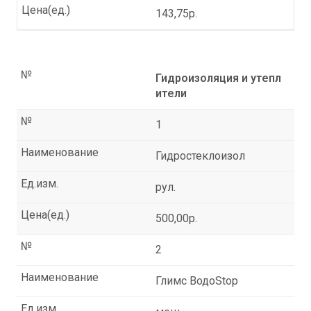
Цена(ед.)
143,75р.
№
Гидроизоляция и утепл
ители
№
1
Наименование
Гидростеклоизол
Ед.изм.
рул.
Цена(ед.)
500,00р.
№
2
Наименование
Глимс ВодоStop
Ед.изм.