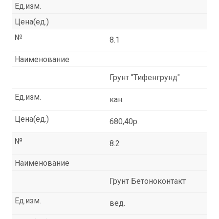
Ед.изм.
Цена(ед.)
№
8.1
Наименование
Грунт "Тифенгрунд"
Ед.изм.
кан.
Цена(ед.)
680,40р.
№
8.2
Наименование
Грунт Бетоноконтакт
Ед.изм.
вед.