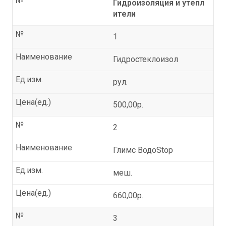
№
Гидроизоляция и утепл
ители
№
1
Наименование
Гидростеклоизол
Ед.изм.
рул.
Цена(ед.)
500,00р.
№
2
Наименование
Глимс ВодоStop
Ед.изм.
меш.
Цена(ед.)
660,00р.
№
3